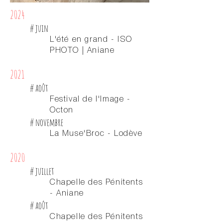
2024
# juin
L'été en grand - ISO
PHOTO | Aniane
2021
# août
Festival de l'Image -
Octon
# novembre
La Muse'Broc - Lodève
2020
# juillet
Chapelle des Pénitents
- Aniane
# août
Chapelle des Pénitents