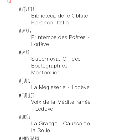
2011
# février
Biblioteca delle Oblate -
Florence, Italie
# mars
Printemps des Poètes -
Lodève
# mai
Supernova, Off des
Boutographies -
Montpellier
# juin
La Mégisserie - Lodève
# juillet
Voix de la Méditerranée
- Lodève
# août
La Grange - Causse de
la Selle
# novembre