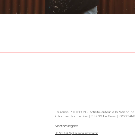
Laurence Philippon | Graphiste freelance | Graphiste indépendante | Graphiste profe
Catalogue | Magazine | Programme culturel | Graphisme culturel | Graphisme événem
locale | Communication territoriale | Communication visuelle Lodève | Graphiste Lodè
Site responsive | Création web | Webdesign créatif | UX design | UI design | Intégra
Photographie d’exposition | Prises de vues d’œuvres d’art | Reproduction d’œuvre
structures culturelles | Communication visuelle pour collectivités | Graphiste pour
communication culturelle | Communication print & web | Portfolio graphiste | Portf
Laurence PHILIPPON - Artiste-auteur à la Maison de
2 bis rue des Jardins | 34700 Le Bosc | OCCITAN
Mentions légales
Do Not Sell My Personal Information