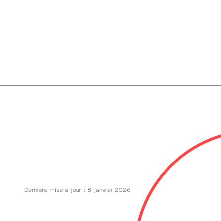
aphique | Supports imprimés | Affiche | Flyer | Dépliant | Brochure | Mise en page |
tudio graphique | Studio créatif | Graphisme éthique | Graphiste locale | Création
te print & web | Webdesign | Site vitrine | Site WordPress | Création site internet |
e | Photographie culturelle | Photographie institutionnelle | Photographie de scène |
he Occitanie | Communication visuelle pour artistes | Communication visuelle pour
isuelle | Design sensible | Création engagée | Outils de communication | Supports de
Dernière mise à jour : 8 janvier 2026